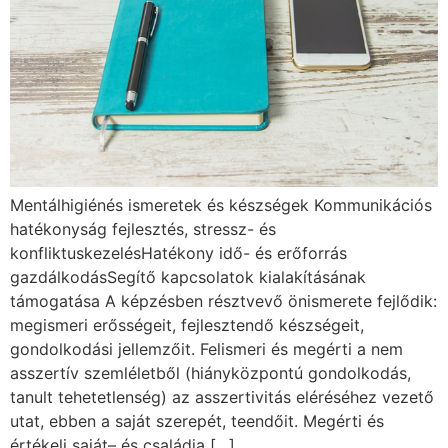
Mentálhigiénés ismeretek és készségek Kommunikációs
hatékonyság fejlesztés, stressz- és
konfliktuskezelésHatékony idő- és erőforrás
gazdálkodásSegítő kapcsolatok kialakításának
támogatása A képzésben résztvevő önismerete fejlődik:
megismeri erősségeit, fejlesztendő készségeit,
gondolkodási jellemzőit. Felismeri és megérti a nem
asszertív szemléletből (hiányközpontú gondolkodás,
tanult tehetetlenség) az asszertivitás eléréséhez vezető
utat, ebben a saját szerepét, teendőit. Megérti és
értékeli saját– és családja […]