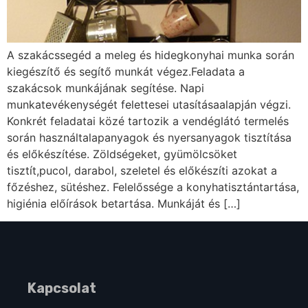
A szakácssegéd a meleg és hidegkonyhai munka során
kiegészítő és segítő munkát végez.Feladata a
szakácsok munkájának segítése. Napi
munkatevékenységét felettesei utasításaalapján végzi.
Konkrét feladatai közé tartozik a vendéglátó termelés
során használtalapanyagok és nyersanyagok tisztítása
és előkészítése. Zöldségeket, gyümölcsöket
tisztít,pucol, darabol, szeletel és előkészíti azokat a
főzéshez, sütéshez. Felelőssége a konyhatisztántartása,
higiénia előírások betartása. Munkáját és […]
Kapcsolat