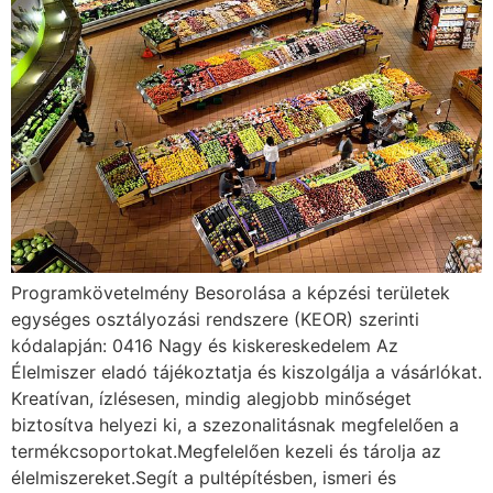
Programkövetelmény Besorolása a képzési területek
egységes osztályozási rendszere (KEOR) szerinti
kódalapján: 0416 Nagy és kiskereskedelem Az
Élelmiszer eladó tájékoztatja és kiszolgálja a vásárlókat.
Kreatívan, ízlésesen, mindig alegjobb minőséget
biztosítva helyezi ki, a szezonalitásnak megfelelően a
termékcsoportokat.Megfelelően kezeli és tárolja az
élelmiszereket.Segít a pultépítésben, ismeri és