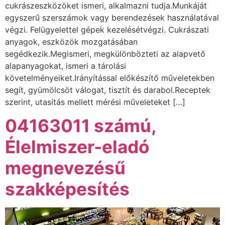
cukrászeszközöket ismeri, alkalmazni tudja.Munkáját
egyszerű szerszámok vagy berendezések használatával
végzi. Felügyelettel gépek kezelésétvégzi. Cukrászati
anyagok, eszközök mozgatásában
segédkezik.Megismeri, megkülönbözteti az alapvető
alapanyagokat, ismeri a tárolási
követelményeiket.Irányítással előkészítő műveletekben
segít, gyümölcsöt válogat, tisztít és darabol.Receptek
szerint, utasítás mellett mérési műveleteket […]
04163011 számú,
Élelmiszer-eladó
megnevezésű
szakképesítés