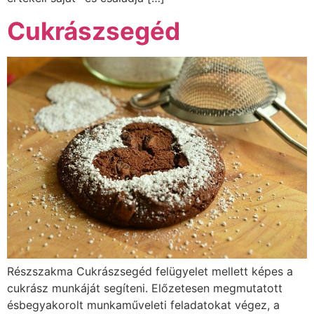
Cukrászsegéd
Részszakma Cukrászsegéd felügyelet mellett képes a
cukrász munkáját segíteni. Előzetesen megmutatott
ésbegyakorolt munkaműveleti feladatokat végez, a