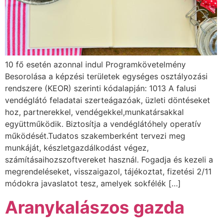
10 fő esetén azonnal indul Programkövetelmény
Besorolása a képzési területek egységes osztályozási
rendszere (KEOR) szerinti kódalapján: 1013 A falusi
vendéglátó feladatai szerteágazóak, üzleti döntéseket
hoz, partnerekkel, vendégekkel,munkatársakkal
együttműködik. Biztosítja a vendéglátóhely operatív
működését.Tudatos szakemberként tervezi meg
munkáját, készletgazdálkodást végez,
számításaihozszoftvereket használ. Fogadja és kezeli a
megrendeléseket, visszaigazol, tájékoztat, fizetési 2/11
módokra javaslatot tesz, amelyek sokfélék […]
Aranykalászos gazda