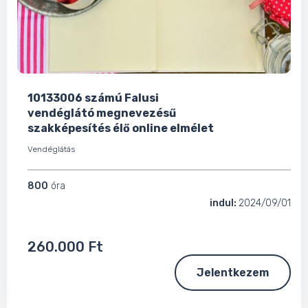
10133006 számú Falusi
vendéglátó megnevezésű
szakképesítés élő online elmélet
Vendéglátás
800
óra
indul:
2024/09/01
260.000 Ft
Jelentkezem