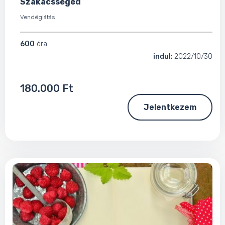
Szakácssegéd
Vendéglátás
600
óra
indul:
2022/10/30
180.000 Ft
Jelentkezem